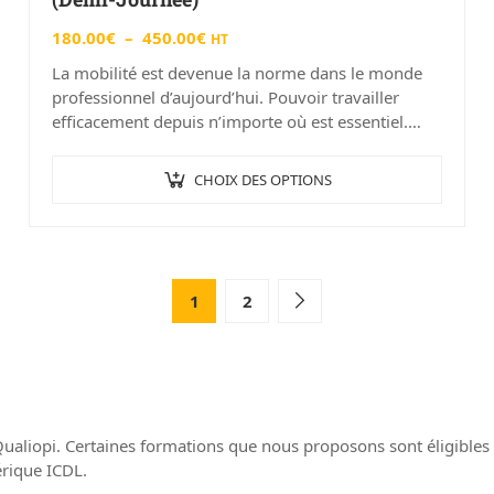
180.00
€
–
450.00
€
HT
La mobilité est devenue la norme dans le monde
professionnel d’aujourd’hui. Pouvoir travailler
efficacement depuis n’importe où est essentiel.
C’est là qu’intervient Office 365, la suite d’outils de
productivité…
CHOIX DES OPTIONS
1
2
Qualiopi. Certaines formations que nous proposons sont éligib
érique ICDL.