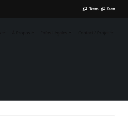
Teams
Zoom
s
À Propos
Infos Légales
Contact / Projet