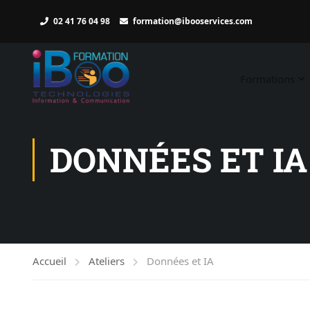
02 41 76 04 98
formation@ibooservices.com
Formations
DONNÉES ET IA
Accueil
Ateliers
Données et IA