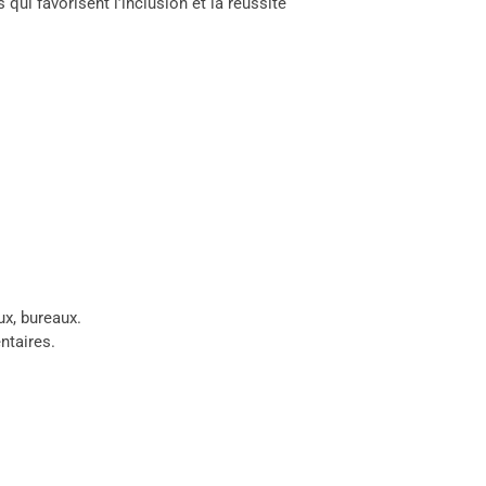
i favorisent l’inclusion et la réussite
ux, bureaux.
ntaires.
.