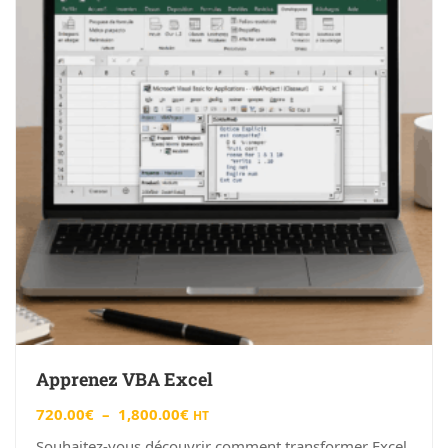
Apprenez VBA Excel
720.00
€
–
1,800.00
€
HT
Souhaitez-vous découvrir comment transformer Excel