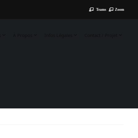
Teams
Zoom
s
À Propos
Infos Légales
Contact / Projet