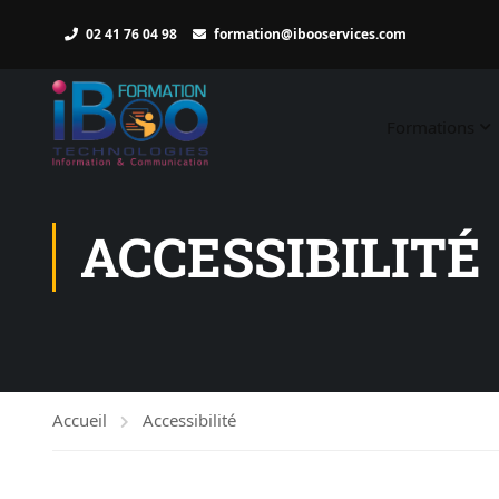
02 41 76 04 98
formation@ibooservices.com
Formations
ACCESSIBILITÉ
Accueil
Accessibilité