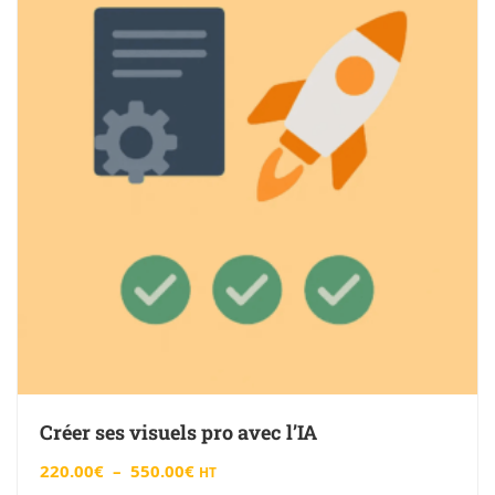
Créer ses visuels pro avec l’IA
220.00
€
–
550.00
€
HT