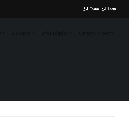
Teams
Zoom
s
À Propos
Infos Légales
Contact / Projet