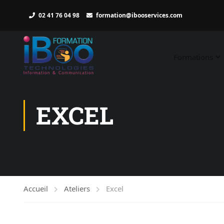
02 41 76 04 98
formation@ibooservices.com
Formations
EXCEL
Accueil
Ateliers
Excel